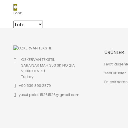
Font:
ÜRÜNLER
OZKERVAN TEKSTIL
Fiyatı düşenl
SARAYLAR MAH 353 SK NO 21A
20010 DENİZLİ
Yeni ürünler
Turkey
En çok satan
+90 539 390 2879
yusuf.polat.15261526@gmail.com