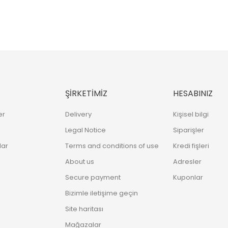
ŞIRKETIMIZ
HESABINIZ
er
Delivery
Kişisel bilgi
Legal Notice
Siparişler
lar
Terms and conditions of use
Kredi fişleri
About us
Adresler
Secure payment
Kuponlar
Bizimle iletişime geçin
Site haritası
Mağazalar