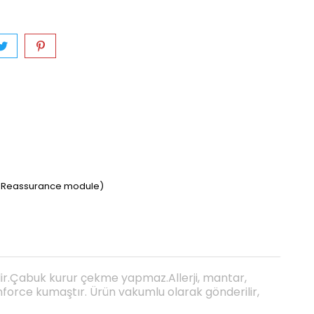
er Reassurance module)
lir.Çabuk kurur çekme yapmaz.Allerji, mantar,
nforce kumaştır. Ürün vakumlu olarak gönderilir,