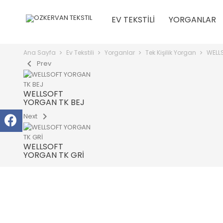
EV TEKSTILI
YORGANLAR
Ana Sayfa
Ev Tekstili
Yorganlar
Tek Kişilik Yorgan
WELL
chevron_left
Prev
WELLSOFT
YORGAN TK BEJ
chevron_right
Next
WELLSOFT
YORGAN TK GRİ