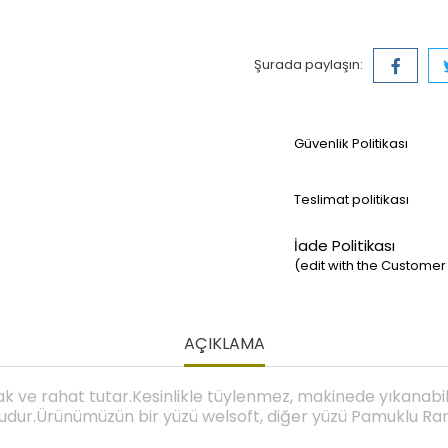
Şurada paylaşın:
Güvenlik Politikası
Teslimat politikası
İade Politikası
(edit with the Custom
AÇIKLAMA
k ve rahat tutar.Kesinlikle tüylenmez, makinede yıkanabi
uludur.Ürünümüzün bir yüzü welsoft, diğer yüzü Pamuklu Ra