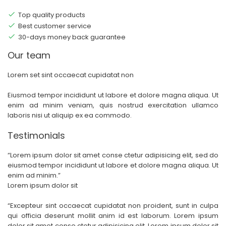
Top quality products
Best customer service
30-days money back guarantee
Our team
Lorem set sint occaecat cupidatat non
Eiusmod tempor incididunt ut labore et dolore magna aliqua. Ut
enim ad minim veniam, quis nostrud exercitation ullamco
laboris nisi ut aliquip ex ea commodo.
Testimonials
“
Lorem ipsum dolor sit amet conse ctetur adipisicing elit, sed do
eiusmod tempor incididunt ut labore et dolore magna aliqua. Ut
enim ad minim.
”
Lorem ipsum dolor sit
“
Excepteur sint occaecat cupidatat non proident, sunt in culpa
qui officia deserunt mollit anim id est laborum. Lorem ipsum
dolor sit amet conse ctetur adipisicing elit. Lorem ipsum dolor sit